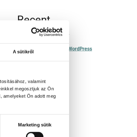
Recent
Comments
Hello world!
szerzője
A WordPress
A sütikről
Commenter
tosításához, valamint
einkkel megosztjuk az Ön
l, amelyeket Ön adott meg
Marketing sütik